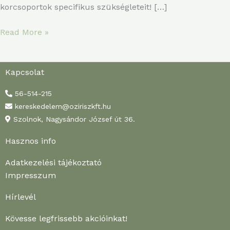
korcsoportok specifikus szükségleteit! […]
Read More »
Kapcsolat
56-514-215
kereskedelem@oziriszkft.hu
Szolnok, Nagysándor József út 36.
Hasznos info
Adatkezelési tájékoztató
Impresszum
Hírlevél
Kövesse legfrissebb akcióinkat!