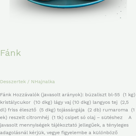
Fánk
Desszertek
/
NHajnalka
Fánk Hozzávalók (javasolt arányok): búzaliszt bl-55 (1 kg)
kristálycukor (10 dkg) lágy vaj (10 dkg) langyos tej (2,5
dl) friss élesztő (5 dkg) tojássárgája (2 db) rumaroma (1
ek) reszelt citromhéj (1 tk) csipet só olaj – sütéshez A
javasolt mennyiségek tájékoztató jellegűek, a tényleges
adagolásnál kérjük, vegye figyelembe a különböző