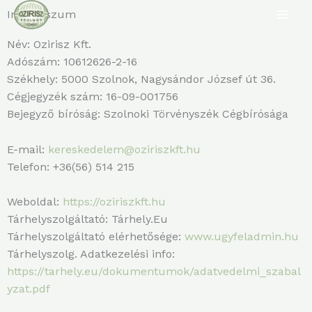
MA
Skip
Impresszum
to
ME
content
Név: Ozirisz Kft.
Adószám: 10612626-2-16
Székhely: 5000 Szolnok, Nagysándor József út 36.
Cégjegyzék szám: 16-09-001756
Bejegyző bíróság: Szolnoki Törvényszék Cégbírósága
E-mail:
kereskedelem@oziriszkft.hu
Telefon: +36(56) 514 215
Weboldal:
https://oziriszkft.hu
Tárhelyszolgáltató: Tárhely.Eu
Tárhelyszolgáltató elérhetősége:
www.ugyfeladmin.hu
Tárhelyszolg. Adatkezelési info:
https://tarhely.eu/dokumentumok/adatvedelmi_szabal
yzat.pdf