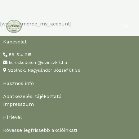
MA
Skip
[woocommerce_my_account]
to
ME
content
Kapcsolat
56-514-215
kereskedelem@oziriszkft.hu
Szolnok, Nagysándor József út 36.
Hasznos info
Adatkezelési tájékoztató
Impresszum
Hírlevél
Kövesse legfrissebb akcióinkat!